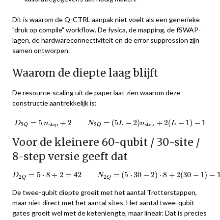
Dit is waarom de Q-CTRL aanpak niet voelt als een generieke
"druk op compile" workflow. De fysica, de mapping, de fSWAP-
lagen, de hardwareconnectiviteit en de error suppression zijn
samen ontworpen.
Waarom de diepte laag blijft
De resource-scaling uit de paper laat zien waarom deze
constructie aantrekkelijk is:
D
2
Q
=
5
n
s
t
e
p
+
2
N
2
Q
=
(
5
L
−
2
)
n
s
t
e
p
+
2
(
L
−
1
)
−
1
=
5
+
2
=
(
5
−
2
)
+
2
(
−
1
)
−
1
D
n
N
L
n
L
s
t
e
p
s
t
e
p
2
2
Q
Q
Voor de kleinere 60-qubit / 30-site /
8-step versie geeft dat
D
2
Q
=
5
⋅
8
+
2
=
42
N
2
Q
=
(
5
⋅
30
−
2
)
⋅
8
+
2
(
30
−
1
)
−
1
=
1241
=
5
⋅
8
+
2
=
42
=
(
5
⋅
30
−
2
)
⋅
8
+
2
(
30
−
1
)
−
D
N
2
2
Q
Q
De twee-qubit diepte groeit met het aantal Trotterstappen,
maar niet direct met het aantal sites. Het aantal twee-qubit
gates groeit wel met de ketenlengte, maar lineair. Dat is precies