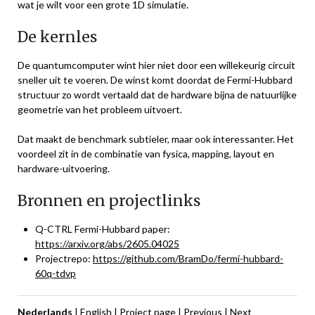
wat je wilt voor een grote 1D simulatie.
De kernles
De quantumcomputer wint hier niet door een willekeurig circuit
sneller uit te voeren. De winst komt doordat de Fermi-Hubbard
structuur zo wordt vertaald dat de hardware bijna de natuurlijke
geometrie van het probleem uitvoert.
Dat maakt de benchmark subtieler, maar ook interessanter. Het
voordeel zit in de combinatie van fysica, mapping, layout en
hardware-uitvoering.
Bronnen en projectlinks
Q-CTRL Fermi-Hubbard paper:
https://arxiv.org/abs/2605.04025
Projectrepo:
https://github.com/BramDo/fermi-hubbard-
60q-tdvp
Nederlands
|
English
|
Project page
|
Previous
|
Next