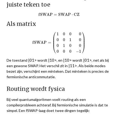
juiste teken toe
f
S
W
A
P
=
S
W
A
P
⋅
C
Z
f
S
W
A
P
=
S
W
A
P
⋅
C
Z
Als matrix
f
S
W
A
P
=
(
1
0
0
0
0
0
1
0
0
1
0
0
0
0
0
−
1
)
⎛
⎞
1
0
0
0
⎜

⎟

⎜

⎟

0
0
1
0
⎜
⎟
f
S
W
A
P
=
0
1
0
0
⎝
⎠
0
0
0
−
1
|01>
|10>
|10>
|01>
De toestand
wordt
, en
wordt
, net als bij
|11>
een gewone SWAP. Het verschil zit in
. Als beide modes
bezet zijn, verschijnt een minteken. Dat minteken is precies de
fermionische anticommutatie.
Routing wordt fysica
Bij veel quantumalgoritmen voelt routing als een
compilerprobleem achteraf. Bij fermionische simulatie is dat te
simpel. Een fSWAP-laag doet twee dingen tegelijk: