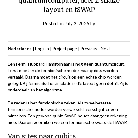
quantumcomputer, deel 2: snake
layout en fSWAP
Posted on
July 2, 2026
by
Nederlands
|
English
|
Project page
|
Previous
|
Next
Een Fermi-Hubbard Hamiltoniaan is nog geen quantumcircuit.
Eerst moeten de fermionische modes naar qubits worden
vertaald. Daarna moet het circuit op een echte chip worden
gelegd. Bij fermionische simulatie is die layout geen detail. Zij is
onderdeel van het algoritme.
De reden is het fermionische teken. Als twee bezette
fermionische modes worden verwisseld, verschijnt er een
minteken. Een gewone qubit-SWAP houdt daar geen rekening
mee. Daarom gebruiken we een fermionische swap: de fSWAP.
Van sites naar qubits