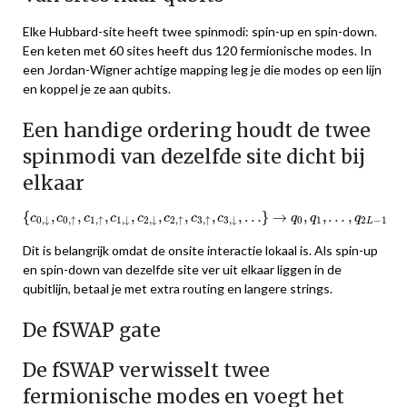
Elke Hubbard-site heeft twee spinmodi: spin-up en spin-down.
Een keten met 60 sites heeft dus 120 fermionische modes. In
een Jordan-Wigner achtige mapping leg je die modes op een lijn
en koppel je ze aan qubits.
Een handige ordering houdt de twee
spinmodi van dezelfde site dicht bij
elkaar
{
c
0
,
↓
,
c
0
,
↑
,
c
1
,
↑
,
c
1
,
↓
,
c
2
,
↓
,
c
2
,
↑
,
c
3
,
↑
,
c
3
,
↓
,
…
}
→
q
0
,
q
1
,
…
,
q
2
L
−
1
{
,
,
,
,
,
,
,
,
…
}
→
,
,
…
,
c
c
c
c
c
c
c
c
q
q
q
0
1
2
−
1
0
,
↓
0
,
↑
1
,
↑
1
,
↓
2
,
↓
2
,
↑
3
,
↑
3
,
↓
L
Dit is belangrijk omdat de onsite interactie lokaal is. Als spin-up
en spin-down van dezelfde site ver uit elkaar liggen in de
qubitlijn, betaal je met extra routing en langere strings.
De fSWAP gate
De fSWAP verwisselt twee
fermionische modes en voegt het